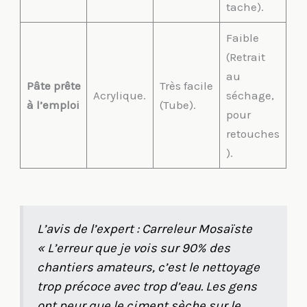
tache).
Faible
(Retrait
au
Pâte prête
Très facile
Acrylique.
séchage,
à l’emploi
(Tube).
pour
retouches
).
L’avis de l’expert : Carreleur Mosaïste
« L’erreur que je vois sur 90% des
chantiers amateurs, c’est le nettoyage
trop précoce avec trop d’eau. Les gens
ont peur que le ciment sèche sur le