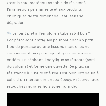
C’est le seul matériau capable de résister à
l’immersion permanente et aux produits
chimiques de traitement de l’eau sans se
dégrader.
Le joint prêt à l’emploi en tube est-il bon ?
Ces pâtes sont pratiques pour boucher un petit
trou de punaise ou une fissure, mais elles ne
conviennent pas pour rejointoyer une surface
entière. En séchant, l’acrylique se rétracte (perd
du volume) et forme une cuvette. De plus, sa
résistance à l’usure et à l’eau est bien inférieure à
celle d’un mortier ciment ou époxy. À réserver aux
retouches murales hors zone humide.