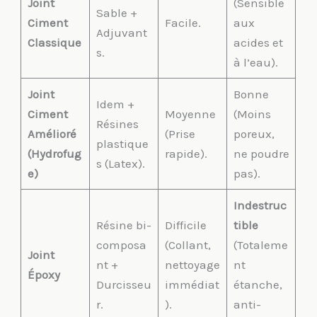
Joint
(Sensible
Sable +
Ciment
Facile.
aux
Adjuvant
Classique
acides et
s.
à l’eau).
Joint
Bonne
Idem +
Ciment
Moyenne
(Moins
Résines
Amélioré
(Prise
poreux,
plastique
(Hydrofug
rapide).
ne poudre
s (Latex).
e)
pas).
Indestruc
Résine bi-
Difficile
tible
composa
(Collant,
(Totaleme
Joint
nt +
nettoyage
nt
Époxy
Durcisseu
immédiat
étanche,
r.
).
anti-