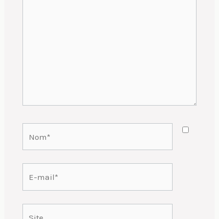
ici…
Nom*
E-
mail*
Site