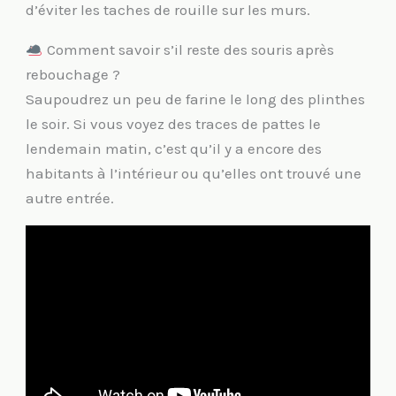
d’éviter les taches de rouille sur les murs.
Comment savoir s’il reste des souris après
rebouchage ?
Saupoudrez un peu de farine le long des plinthes
le soir. Si vous voyez des traces de pattes le
lendemain matin, c’est qu’il y a encore des
habitants à l’intérieur ou qu’elles ont trouvé une
autre entrée.