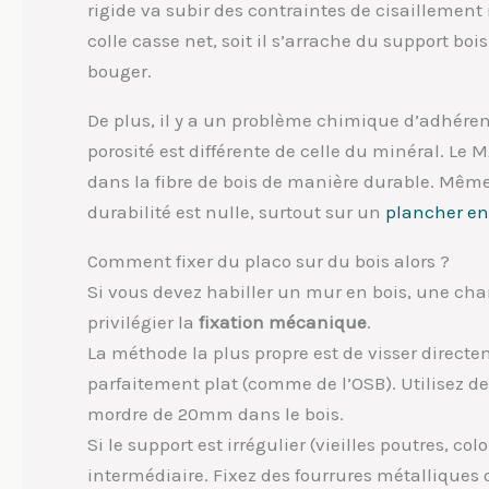
rigide va subir des contraintes de cisaillement 
colle casse net, soit il s’arrache du support bo
bouger.
De plus, il y a un problème chimique d’adhérenc
porosité est différente de celle du minéral. Le M
dans la fibre de bois de manière durable. Même 
durabilité est nulle, surtout sur un
plancher e
Comment fixer du placo sur du bois alors ?
Si vous devez habiller un mur en bois, une char
privilégier la
fixation mécanique
.
La méthode la plus propre est de visser directem
parfaitement plat (comme de l’OSB). Utilisez d
mordre de 20mm dans le bois.
Si le support est irrégulier (vieilles poutres, c
intermédiaire. Fixez des fourrures métalliques 