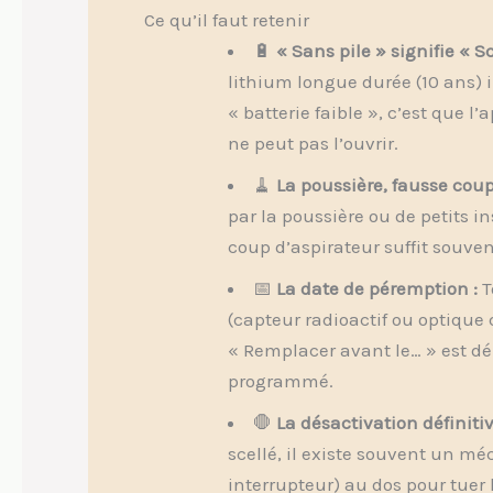
Ce qu’il faut retenir
🔋
« Sans pile » signifie « Sc
lithium longue durée (10 ans) 
« batterie faible », c’est que l’
ne peut pas l’ouvrir.
🧹
La poussière, fausse coup
par la poussière ou de petits 
coup d’aspirateur suffit souven
📅
La date de péremption :
T
(capteur radioactif ou optique q
« Remplacer avant le… » est dép
programmé.
🛑
La désactivation définitiv
scellé, il existe souvent un mé
interrupteur) au dos pour tuer l