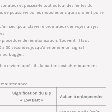
aspirateur et passez-le tout autour des fentes du
ons de poussière ou les moucherons qui auraient pu se
air sec (pour clavier d’ordinateur), envoyez un jet
es.
procédure de réinitialisation. Souvent, il faut
0 à 20 secondes jusqu’à entendre un signal
 a pu bugger.
aible revient après 1h, la batterie est chimiquement
et maintenance
Signification du Bip
Action à entreprendre
« Low Batt »
Changer la pile (coût