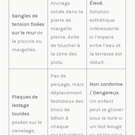
Ancrage
Élevé
.
solide dans la
Solution
Sangles de
pierre de
esthétique
tension fixées
margelle
intéressante
sur le mur
de
pleine, évite
si l’espace
la piscine ou
de toucher à
entre l’eau et
margelles.
la zone des
la terrasse est
plots.
réduit.
Pas de
perçage, mais
Non conforme
déplacement
/ Dangereux
.
Plaques de
fastidieux des
Un enfant
lestage
blocs de
peut se glisser
lourdes
béton à
sous la toile si
posées sur le
chaque
un lest bouge
carrelage.
manipulation
ou glisse sous