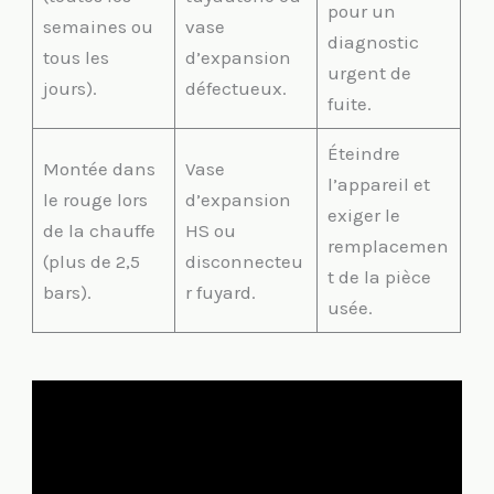
pour un
semaines ou
vase
diagnostic
tous les
d’expansion
urgent de
jours).
défectueux.
fuite.
Éteindre
Montée dans
Vase
l’appareil et
le rouge lors
d’expansion
exiger le
de la chauffe
HS ou
remplacemen
(plus de 2,5
disconnecteu
t de la pièce
bars).
r fuyard.
usée.