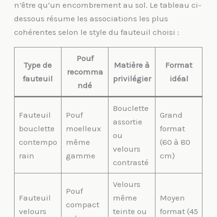
n’être qu’un encombrement au sol. Le tableau ci-
dessous résume les associations les plus
cohérentes selon le style du fauteuil choisi :
Pouf
Type de
Matière à
Format
recomma
fauteuil
privilégier
idéal
ndé
Bouclette
Fauteuil
Pouf
Grand
assortie
bouclette
moelleux
format
ou
contempo
même
(60 à 80
velours
rain
gamme
cm)
contrasté
Velours
Pouf
Fauteuil
même
Moyen
compact
velours
teinte ou
format (45