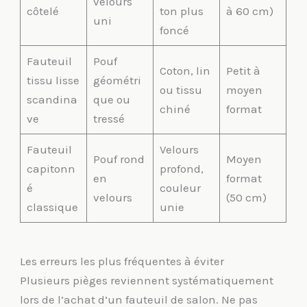
velours
côtelé
ton plus
à 60 cm)
uni
foncé
Fauteuil
Pouf
Coton, lin
Petit à
tissu lisse
géométri
ou tissu
moyen
scandina
que ou
chiné
format
ve
tressé
Fauteuil
Velours
Pouf rond
Moyen
capitonn
profond,
en
format
é
couleur
velours
(50 cm)
classique
unie
Les erreurs les plus fréquentes à éviter
Plusieurs pièges reviennent systématiquement
lors de l’achat d’un fauteuil de salon. Ne pas